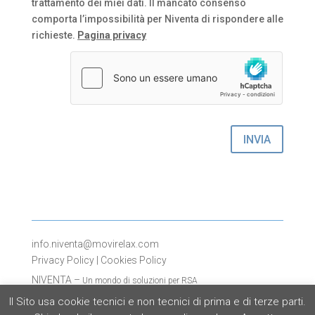
trattamento dei miei dati. Il mancato consenso
comporta l’impossibilità per Niventa di rispondere alle
richieste.
Pagina privacy
INVIA
info.niventa@movirelax.com
Privacy Policy
|
Cookies Policy
NIVENTA –
Un mondo di soluzioni per RSA
Divisione Movi Spa
Il Sito usa cookie tecnici e non tecnici di prima e di terze parti.
Via Dione Cassio 15