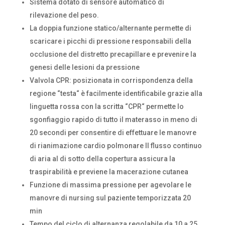
Sistema dotato di sensore automatico di
rilevazione del peso.
La doppia funzione statico/alternante permette di
scaricare i picchi di pressione responsabili della
occlusione del distretto precapillare e prevenire la
genesi delle lesioni da pressione
Valvola CPR: posizionata in corrispondenza della
regione “testa“ è facilmente identificabile grazie alla
linguetta rossa con la scritta “CPR“ permette lo
sgonfiaggio rapido di tutto il materasso in meno di
20 secondi per consentire di effettuare le manovre
di rianimazione cardio polmonare Il flusso continuo
di aria al di sotto della copertura assicura la
traspirabilità e previene la macerazione cutanea
Funzione di massima pressione per agevolare le
manovre di nursing sul paziente temporizzata 20
min
Tempo del ciclo di alternanza regolabile da 10 a 25