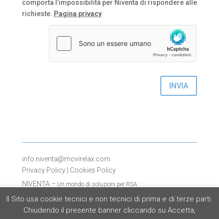
comporta l’impossibilità per Niventa di rispondere alle
richieste.
Pagina privacy
INVIA
info.niventa@movirelax.com
Privacy Policy
|
Cookies Policy
NIVENTA –
Un mondo di soluzioni per RSA
Divisione Movi Spa
Il Sito usa cookie tecnici e non tecnici di prima e di terze parti.
Via Dione Cassio 15
Chiudendo il presente banner cliccando su Accetta,
20138 Milano