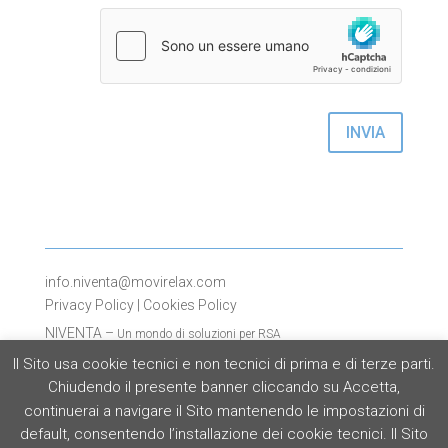
INVIA
info.niventa@movirelax.com
Privacy Policy
|
Cookies Policy
NIVENTA –
Un mondo di soluzioni per RSA
Divisione Movi Spa
Il Sito usa cookie tecnici e non tecnici di prima e di terze parti.
Via Dione Cassio 15
Chiudendo il presente banner cliccando su Accetta,
20138 Milano
continuerai a navigare il Sito mantenendo le impostazioni di
Tel: 02 509051
default, consentendo l’installazione dei cookie tecnici. Il Sito