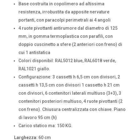
Base costruita in copolimero ad altissima
resistenza, irrobustita da apposite nervature
portanti, con paracolpi perimetrali ai 4 angoli
4 ruote pivottanti antirumore dal diametro di 125
mm, in gomma termoplastica con parafili, con
doppio cuscinetto a sfere (2 anteriori con freno) di
cui 1 antistatica
Colori disponibil: RAL5012 blue, RAL6018 verde,
RAL1021 giallo.
Configurazione: 3 cassetti h 6,5 cm con divisori, 2
cassetti h 13,5 cm con divisori 1 cassetto h 21 cm
con divisori, 6 contenitori laterali multiuso (3+3), 3
contenitori posteriori multiuso, 4 ruote pivottanti (2
con freno). Chiusura centralizzata con chiave. Piano
di lavoro 95 cm (h)
Carico statico ma: 150 KG.
Larghezza:
60 cm