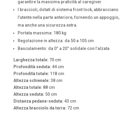
garantire la massima praticità al caregiver.
I braccioli, dotati di sistema front lock, abbracciano
l’utente nella parte anteriore, fornendo un appoggio,
ma anche una sicurezza extra.
Portata massima: 180 kg
Regolazione in altezza: da 50 a 105 cm
Basculamento: da 0° a 20° solidale con l’alzata
Larghezza totale:
70 cm
Profondità seduta:
44 cm
Profondità totale:
118 cm
Altezza schienale:
38 cm
Altezza totale:
88 cm
Altezza seduta:
50 cm
Distanza pedane-seduta:
43 cm
Altezza bracciolo da terra:
72 cm