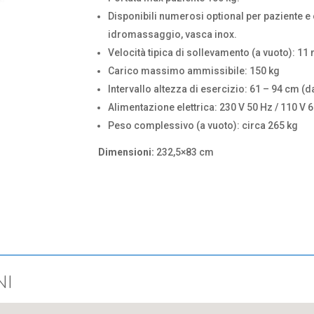
Disponibili numerosi optional per paziente e c
idromassaggio, vasca inox.
Velocità tipica di sollevamento (a vuoto): 1
Carico massimo ammissibile: 150 kg
Intervallo altezza di esercizio: 61 – 94 cm (
Alimentazione elettrica: 230 V 50 Hz / 110 V 
Peso complessivo (a vuoto): circa 265 kg
Dimensioni:
232,5×83 cm
NI