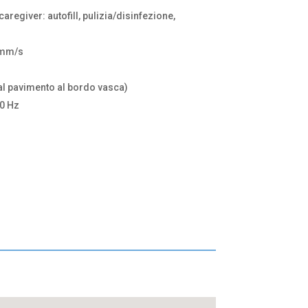
aregiver: autofill, pulizia/disinfezione,
1 mm/s
dal pavimento al bordo vasca)
60 Hz