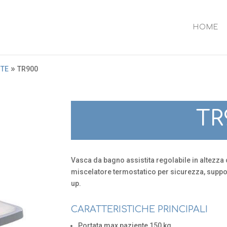
HOME
»
NTE
TR900
TR
Vasca da bagno assistita regolabile in altezza c
miscelatore termostatico per sicurezza, suppor
up.
CARATTERISTICHE PRINCIPALI
Portata max paziente 150 kg.